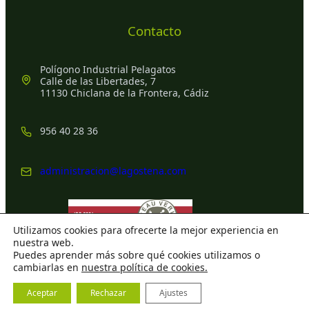
Contacto
Polígono Industrial Pelagatos
Calle de las Libertades, 7
11130 Chiclana de la Frontera, Cádiz
956 40 28 36
administracion@lagostena.com
Utilizamos cookies para ofrecerte la mejor experiencia en
nuestra web.
Puedes aprender más sobre qué cookies utilizamos o
cambiarlas en
nuestra política de cookies.
© 2025 Ignacio Lagóstena Bisbal, S.L.
Aviso Legal
y
Política de
Aceptar
Rechazar
Ajustes
Privacidad
. Todos los derechos reservados.