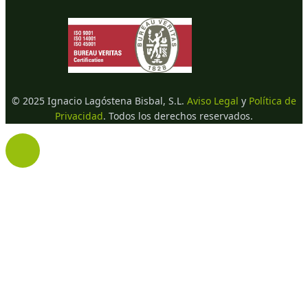
© 2025 Ignacio Lagóstena Bisbal, S.L.
Aviso Legal
y
Política de
Privacidad
. Todos los derechos reservados.